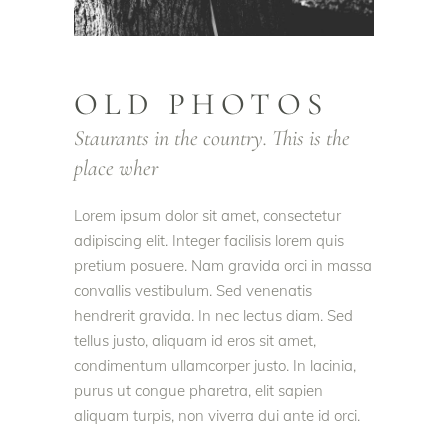
OLD PHOTOS
Staurants in the country. This is the
place wher
Lorem ipsum dolor sit amet, consectetur
adipiscing elit. Integer facilisis lorem quis
pretium posuere. Nam gravida orci in massa
convallis vestibulum. Sed venenatis
hendrerit gravida. In nec lectus diam. Sed
tellus justo, aliquam id eros sit amet,
condimentum ullamcorper justo. In lacinia,
purus ut congue pharetra, elit sapien
aliquam turpis, non viverra dui ante id orci.