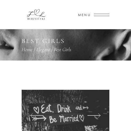
MENU
BEST GIRLS
Home
/
Elegant
/
Best Girls