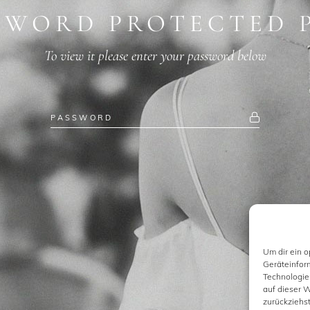
SWORD PROTECTED 
To view it please enter your password below
Um dir ein 
Geräteinfor
Technologie
auf dieser W
zurückziehs