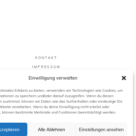
KONTAKT
IMPRESSUM
DATENSCHUTZ
Einwilligung verwalten
COOKIE-RICHTLINIE (EU)
optimales Erlebnis zu bieten, verwenden wir Technologien wie Cookies, um
mationen zu speichern und/oder darauf zuzugreifen. Wenn du diesen
n zustimmst, können wir Daten wie das Surfverhalten oder eindeutige IDs
ebsite verarbeiten. Wenn du deine Einwilligung nicht erteilst oder
t, können bestimmte Merkmale und Funktionen beeinträchtigt werden.
kzeptieren
Alle Ablehnen
Einstellungen ansehen