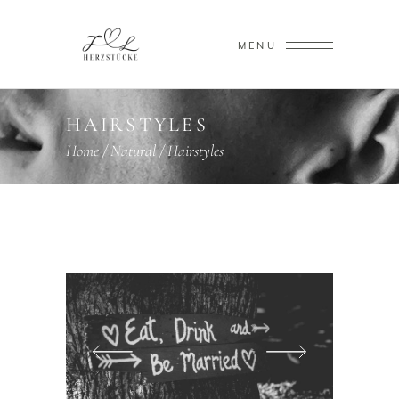
MENU
HAIRSTYLES
Home
/
Natural
/
Hairstyles