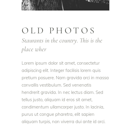
OLD PHOTOS
Staurants in the country. This is the
place wher
Lorem ipsum dolor sit amet, consectetur
adipiscing elit. Integer facilisis lorem quis
pretium posuere. Nam gravida orci in massa
convallis vestibulum. Sed venenatis
hendrerit gravida. In nec lectus diam. Sed
tellus justo, aliquam id eros sit amet,
condimentum ullamcorper justo. In lacinia,
purus ut congue pharetra, elit sapien
aliquam turpis, non viverra dui ante id orci.