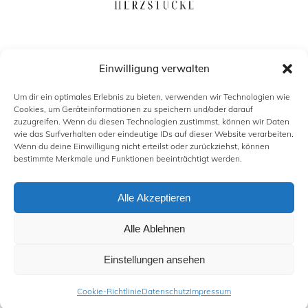
Einwilligung verwalten
Um dir ein optimales Erlebnis zu bieten, verwenden wir Technologien wie
Cookies, um Geräteinformationen zu speichern und/oder darauf
zuzugreifen. Wenn du diesen Technologien zustimmst, können wir Daten
wie das Surfverhalten oder eindeutige IDs auf dieser Website verarbeiten.
Wenn du deine Einwilligung nicht erteilst oder zurückziehst, können
bestimmte Merkmale und Funktionen beeinträchtigt werden.
KONTAKT
IMPRESSUM
Alle Akzeptieren
DATENSCHUTZ
COOKIE-RICHTLINIE (EU)
Alle Ablehnen
Einstellungen ansehen
Cookie-Richtlinie
Datenschutz
Impressum