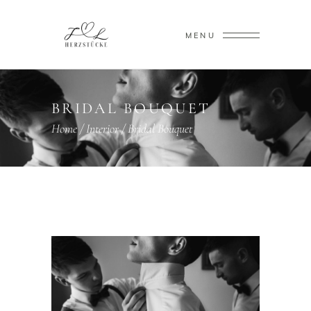
MENU
BRIDAL BOUQUET
Home
/
Interior
/
Bridal Bouquet